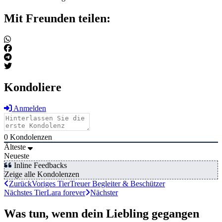
Mit Freunden teilen:
Kondoliere
Anmelden
0
Kondolenzen
Älteste
Neueste
Inline Feedbacks
Zeige alle Kondolenzen
Zurück
Voriges Tier
Treuer Begleiter & Beschützer
Nächstes Tier
Lara forever
Nächster
Was tun, wenn dein Liebling gegangen