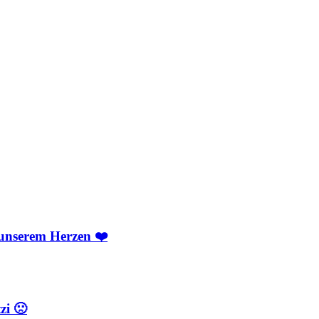
 unserem Herzen ❤️
zi 🙁