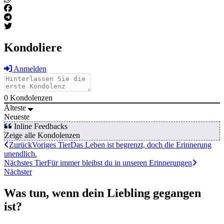
Kondoliere
Anmelden
0
Kondolenzen
Älteste
Neueste
Inline Feedbacks
Zeige alle Kondolenzen
Zurück
Voriges Tier
Das Leben ist begrenzt, doch die Erinnerung
unendlich.
Nächstes Tier
Für immer bleibst du in unseren Erinnerungen
Nächster
Was tun, wenn dein Liebling gegangen
ist?