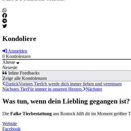
Kondoliere
Anmelden
0
Kondolenzen
Älteste
Neueste
Inline Feedbacks
Zeige alle Kondolenzen
Zurück
Voriges Tier
Ich werde dich immer lieben und vermissen
Nächstes Tier
Für immer in unseren Herzen.
Nächster
Was tun, wenn dein Liebling gegangen ist?
Die
Falke Tierbestattung
aus Rostock hilft dir im Moment größter T
Website
Facebook