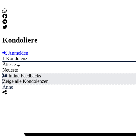
Kondoliere
Anmelden
1
Kondolenz
Älteste
Neueste
Inline Feedbacks
Zeige alle Kondolenzen
Anne