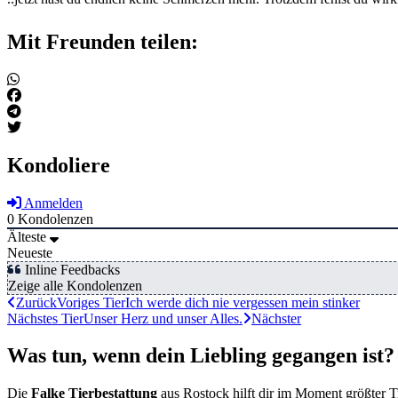
Mit Freunden teilen:
Kondoliere
Anmelden
0
Kondolenzen
Älteste
Neueste
Inline Feedbacks
Zeige alle Kondolenzen
Zurück
Voriges Tier
Ich werde dich nie vergessen mein stinker
Nächstes Tier
Unser Herz und unser Alles.
Nächster
Was tun, wenn dein Liebling gegangen ist?
Die
Falke Tierbestattung
aus Rostock hilft dir im Moment größter T