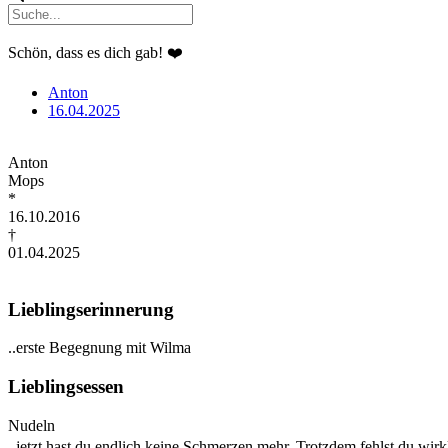
Schön, dass es dich gab! ❤️
Anton
16.04.2025
Anton
Mops
*
16.10.2016
†
01.04.2025
Lieblingserinnerung
..erste Begegnung mit Wilma
Lieblingsessen
Nudeln
..jetzt hast du endlich keine Schmerzen mehr. Trotzdem fehlst du wirk