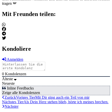
tragen 🪽
Mit Freunden teilen:
Kondoliere
Anmelden
0
Kondolenzen
Älteste
Neueste
Inline Feedbacks
Zeige alle Kondolenzen
Zurück
Voriges Tier
Mit Dir ging auch ein Teil von mir
Nächstes Tier
Als Dein Herz stehen blieb, hörte ich meines brechen.
Nächster