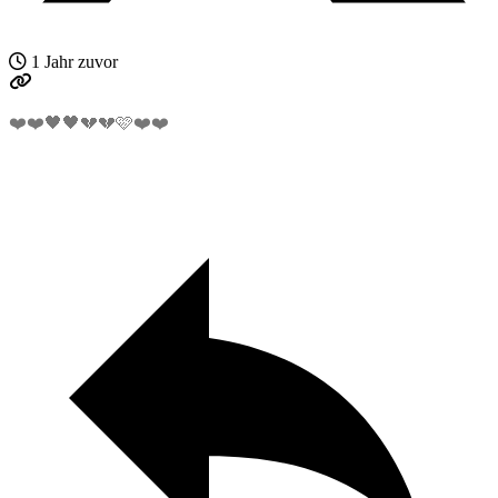
1 Jahr zuvor
❤️❤️🖤🖤💔💔🩷❤️❤️