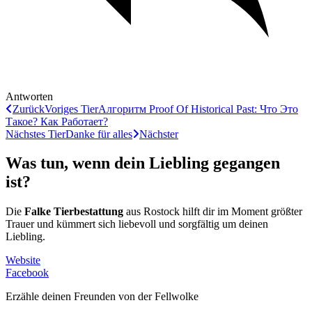
Antworten
Zurück
Voriges Tier
Алгоритм Proof Of Historical Past: Что Это
Такое? Как Работает?
Nächstes Tier
Danke für alles
Nächster
Was tun, wenn dein Liebling gegangen
ist?
Die
Falke Tierbestattung
aus Rostock hilft dir im Moment größter
Trauer und kümmert sich liebevoll und sorgfältig um deinen
Liebling.
Website
Facebook
Erzähle deinen Freunden von der Fellwolke