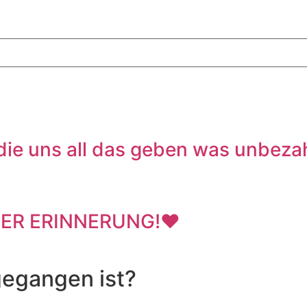
.die uns all das geben was unbezah
NDER ERINNERUNG!❤️
gegangen ist?