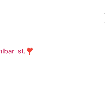
lbar ist.❣️