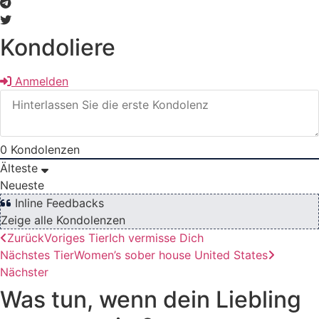
Kondoliere
Anmelden
0
Kondolenzen
Älteste
Neueste
Inline Feedbacks
Zeige alle Kondolenzen
Zurück
Voriges Tier
Ich vermisse Dich
Nächstes Tier
Women’s sober house United States
Nächster
Was tun, wenn dein Liebling