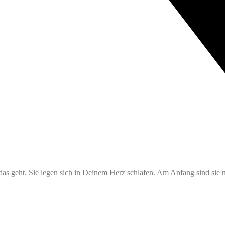
ie das geht. Sie legen sich in Deinem Herz schlafen. Am Anfang sind sie