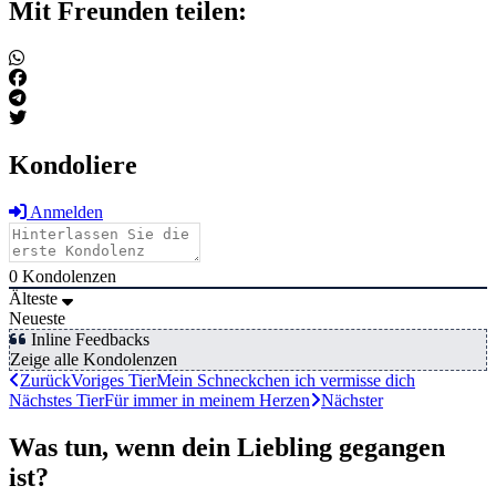
Mit Freunden teilen:
Kondoliere
Anmelden
0
Kondolenzen
Älteste
Neueste
Inline Feedbacks
Zeige alle Kondolenzen
Zurück
Voriges Tier
Mein Schneckchen ich vermisse dich
Nächstes Tier
Für immer in meinem Herzen
Nächster
Was tun, wenn dein Liebling gegangen
ist?