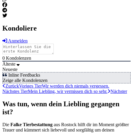
Kondoliere
Anmelden
0
Kondolenzen
Älteste
Neueste
Inline Feedbacks
Zeige alle Kondolenzen
Zurück
Voriges Tier
Wir werden dich niemals vergessen.
Nächstes Tier
Mein Liebling, wir vermissen dich so sehr.
Nächster
Was tun, wenn dein Liebling gegangen
ist?
Die
Falke Tierbestattung
aus Rostock hilft dir im Moment größter
Trauer und kümmert sich liebevoll und sorgfältig um deinen