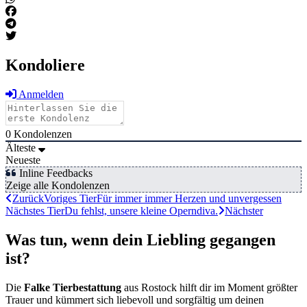
Kondoliere
Anmelden
0
Kondolenzen
Älteste
Neueste
Inline Feedbacks
Zeige alle Kondolenzen
Zurück
Voriges Tier
Für immer immer Herzen und unvergessen
Nächstes Tier
Du fehlst, unsere kleine Operndiva.
Nächster
Was tun, wenn dein Liebling gegangen
ist?
Die
Falke Tierbestattung
aus Rostock hilft dir im Moment größter
Trauer und kümmert sich liebevoll und sorgfältig um deinen